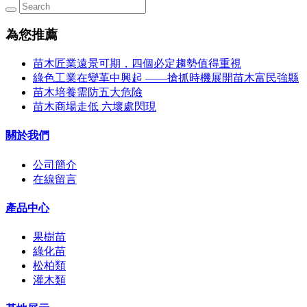
為您推薦
苗木匠業遠景可期，四個必定趨勢值得重視
綠色工業在變革中興起 ——搶抓時機展開苗木富民強縣
苗木培養需防五大危險
苗木商場走低 六壞處閃現
關於我們
公司簡介
在線留言
產品中心
果樹苗
綠化苗
松柏類
灌木類