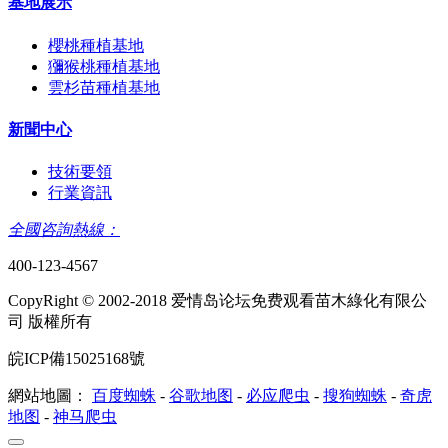
基地展示
櫻桃種植基地
獼猴桃種植基地
雲杉苗種植基地
新聞中心
技術要領
行業資訊
全國咨詢熱線：
400-123-4567
CopyRight © 2002-2018 爱情岛论坛免费观看苗木綠化有限公
司 版權所有
皖ICP備15025168號
網站地圖：
百度蜘蛛
-
谷歌地图
-
必应爬虫
-
搜狗蜘蛛
-
奇虎
地图
-
神马爬虫