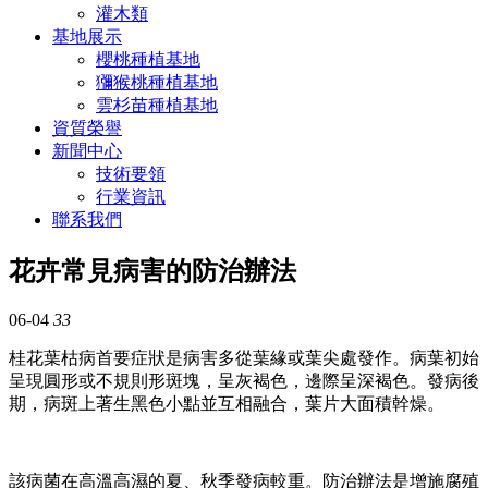
灌木類
基地展示
櫻桃種植基地
獼猴桃種植基地
雲杉苗種植基地
資質榮譽
新聞中心
技術要領
行業資訊
聯系我們
花卉常見病害的防治辦法
06-04
33
桂花葉枯病首要症狀是病害多從葉緣或葉尖處發作。病葉初始
呈現圓形或不規則形斑塊，呈灰褐色，邊際呈深褐色。發病後
期，病斑上著生黑色小點並互相融合，葉片大面積幹燥。
該病菌在高溫高濕的夏、秋季發病較重。防治辦法是增施腐殖