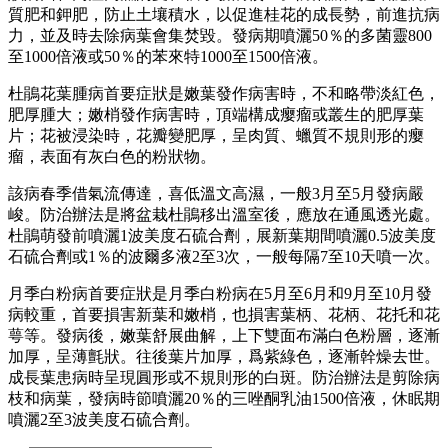
質肥和鉀肥，防止土壤積水，以促進桂花的成長勢，前進抗病
力，並及時去除病葉會集焚毀。發病期噴灑50％的多菌靈800
至1000倍液或50％的苯來特1000至1500倍液。
杜鵑花葉腫病首要症狀是嫩葉發作病害時，不和略帶淡紅色，
肥厚腫大；嫩梢發作病害時，頂端構成瘿瘤或叢生的肥厚葉
片；花被浸染時，花瓣變肥厚，呈肉質、蠟質不規則形的瘿
瘤，表面有灰白色的粉狀物。
該病春季借氣流傳達，喜低溫文高濕，一般3月至5月發病嚴
峻。防治辦法是將盆栽杜鵑移出溫室後，應放在通風透光處。
杜鵑萌發前噴灑1波美度石硫合劑，展新葉期間噴灑0.5波美度
石硫合劑或1％的波爾多液2至3次，一般每隔7至10天噴一次。
月季白粉病首要症狀是月季白粉病在5月至6月和9月至10月發
病較重，首要損害新葉和嫩梢，也損害葉柄、花柄、花托和花
萼等。發病後，嫩葉舒展曲解，上下雙面布滿白色粉層，逐漸
加厚，呈薄氈狀。往後葉片加厚，爲紫綠色，逐漸幹燥去世。
成長葉患病時呈現圓形或不規則形的白斑。防治辦法是剪除病
枝和病葉，發病時節噴灑20％的三唑酮乳油1500倍液，休眠期
噴灑2至3波美度石硫合劑。