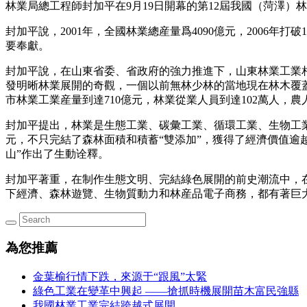
林業局總工程師封加平在9月19日開幕的第12屆我國（菏澤
封加平說，2001年，全國林業總産量爲4090億元，2006年打
要奉獻。
封加平說，在山東省委、省政府的強力推進下，山東林業工業相同完
發明晰林業展開的奇觀，一個以前無林少林的當地現在林木覆蓋率到
市林業工業産量到達710億元，林業從業人員到達102萬人，
封加平提出，林業是生態工業、碳彙工業、循環工業、生物工業
元，不只完結了森林面積和積蓄“雙添加”，獲得了經濟價值逾越1
山”作出了生動诠釋。
封加平著重，在制作生態文明、完結綠色展開的前史潮流中，
下經濟、森林遊覽、生物質動力和林産品電子商務，都有著巨
為您推薦
金葉榆行情下跌，來源于“跟風”太緊
綠色工業在變革中興起 ——搶抓時機展開苗木富民強縣
我國林業工業完結跨越式展開