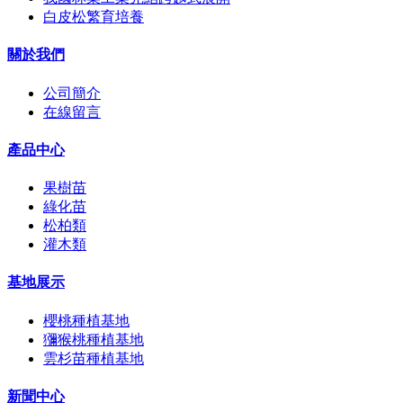
白皮松繁育培養
關於我們
公司簡介
在線留言
產品中心
果樹苗
綠化苗
松柏類
灌木類
基地展示
櫻桃種植基地
獼猴桃種植基地
雲杉苗種植基地
新聞中心