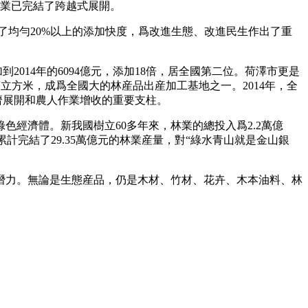
工業已完結了跨越式展開。
4年堅持了均勻20%以上的添加快度，爲改進生態、改進民生作出了重
2014年的6094億元，添加18倍，居全國第二位。荷澤市更是
萬立方米，成爲全國大的林産品出産加工基地之一。2014年，全
經濟展開和農人作業增收的重要支柱。
經濟體。新我國樹立60多年來，林業的總投入爲2.2萬億
計完結了29.35萬億元的林業産量，對“綠水青山就是金山銀
潛力。無論是生態産品，仍是木材、竹材、花卉、木本油料、林