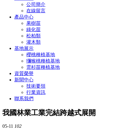
公司簡介
在線留言
產品中心
果樹苗
綠化苗
松柏類
灌木類
基地展示
櫻桃種植基地
獼猴桃種植基地
雲杉苗種植基地
資質榮譽
新聞中心
技術要領
行業資訊
聯系我們
我國林業工業完結跨越式展開
05-11
102