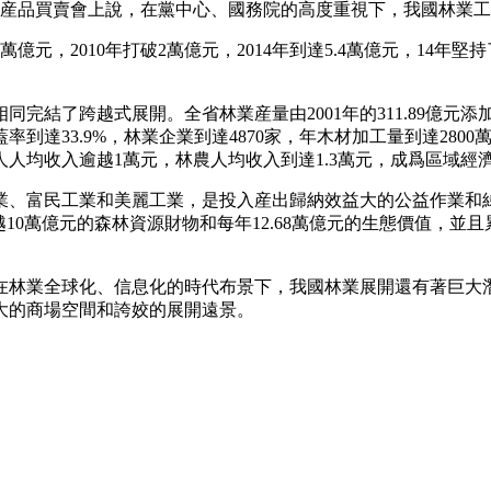
）林産品買賣會上說，在黨中心、國務院的高度重視下，我國林業
破1萬億元，2010年打破2萬億元，2014年到達5.4萬億元，1
結了跨越式展開。全省林業産量由2001年的311.89億元添加到
達33.9%，林業企業到達4870家，年木材加工量到達2800
農人人均收入逾越1萬元，林農人均收入到達1.3萬元，成爲區域
、富民工業和美麗工業，是投入産出歸納效益大的公益作業和綠色
0萬億元的森林資源財物和每年12.68萬億元的生態價值，並且累
在林業全球化、信息化的時代布景下，我國林業展開還有著巨大
大的商場空間和誇姣的展開遠景。