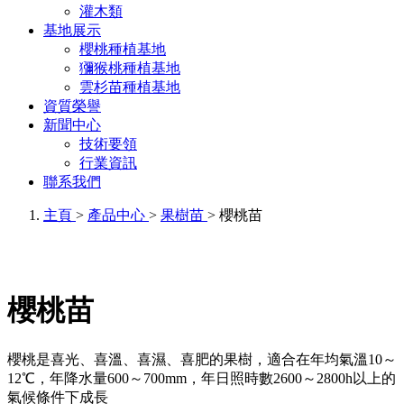
灌木類
基地展示
櫻桃種植基地
獼猴桃種植基地
雲杉苗種植基地
資質榮譽
新聞中心
技術要領
行業資訊
聯系我們
主頁
>
產品中心
>
果樹苗
> 櫻桃苗
櫻桃苗
櫻桃是喜光、喜溫、喜濕、喜肥的果樹，適合在年均氣溫10～
12℃，年降水量600～700mm，年日照時數2600～2800h以上的
氣候條件下成長