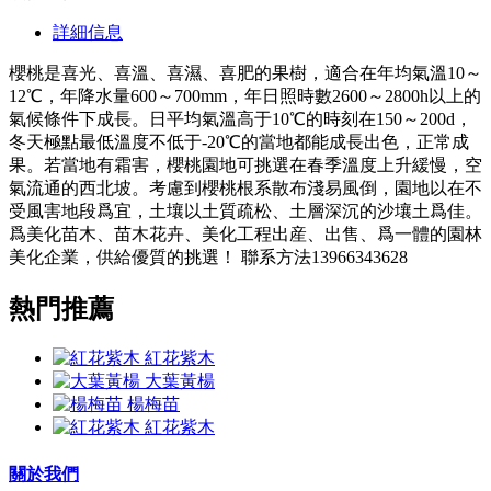
詳細信息
櫻桃是喜光、喜溫、喜濕、喜肥的果樹，適合在年均氣溫10～
12℃，年降水量600～700mm，年日照時數2600～2800h以上的
氣候條件下成長。日平均氣溫高于10℃的時刻在150～200d，
冬天極點最低溫度不低于-20℃的當地都能成長出色，正常成
果。若當地有霜害，櫻桃園地可挑選在春季溫度上升緩慢，空
氣流通的西北坡。考慮到櫻桃根系散布淺易風倒，園地以在不
受風害地段爲宜，土壤以土質疏松、土層深沉的沙壤土爲佳。
爲美化苗木、苗木花卉、美化工程出産、出售、爲一體的園林
美化企業，供給優質的挑選！ 聯系方法13966343628
熱門推薦
紅花紫木
大葉黃楊
楊梅苗
紅花紫木
關於我們